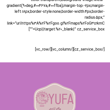
gradient(90deg,#00467a,#00ffba);margin-top:-2px;margin-
left:18px;border-style:none;border-width:4px;border-
radius:5px;”
link=”url:https%3A%2F%2Fgoo.gl%2Fmaps%2FoG3crkmC
Ucp||target:%20_blank|” cz_service_box=””]
King Street, No 25567, LA
[/cz_service_box][/vc_column][/vc_row]