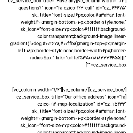
[vc_column width=”1/2″][cz_service_box title=”Have any
questions?” icon=”fa czico-123-call” id=”cz_64675″
sk_title=”font-size:16px;color:#a3a3a3;font-
weight:400;margin-bottom:-10px;border-style:none;”
sk_icon=”font-size:32px;color:#ffffff;background-
color:transparent;background-image:linear-
gradient(90deg,#00467a,#00ffba);margin-top:0px;margin-
left:18px;border-style:none;border-width:4px;border-
radius:5px;” link=”url:tel%3A0018183334455|||”
cz_service_box=””]
+1 (818) 333 44 55
[/cz_service_box][/vc_column][vc_column width=”1/2″]
[cz_service_box title=”Our office address” icon=”fa
czico-016-map-localization” id=”cz_25432″
sk_title=”font-size:16px;color:#a3a3a3;font-
weight:400;margin-bottom:-10px;border-style:none;”
sk_icon=”font-size:32px;color:#ffffff;background-
color:transparent;background-image:linear-