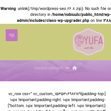
Warning
: unlink(/tmp/wordpress-seo.26.8.zip): No such file or
directory in
/home/nxbiuulc/public_html/wp-
admin/includes/class-wp-upgrader.php
on line
388
Sample element
Sample element
[vc_row css=”.vc_custom_1535306982179{padding-top:
10px !important;padding-right: 10px !important;padding-
bottom: 10px !important;padding-left: 10px !important;}”]