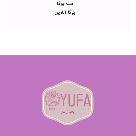
مت یوگا
یوگا آنلاین