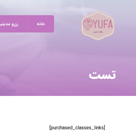
خانه
رزرو مدیتی
تست
[purchased_classes_links]